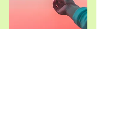
kontaKt
Sofie Hyllén
Mindwellness Life Coach &
Inspirationsföreläsare