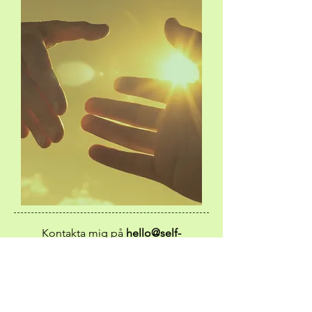
Kontakta mig på
hello@self-
worthsafari.com
för
att fråga om team
coaching
eller
Boka ett kostnadsfritt 15-minuters
samtal för att diskutera ytterligare vad